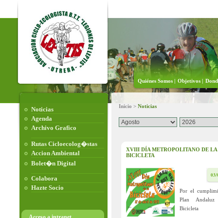
Quiénes Somos |
Objetivos |
Dond
Inicio >
Noticias
Noticias
Agenda
Archivo Grafico
Rutas Cicloecolog�stas
XVIII DÍA METROPOLITANO DE LA
Accion Ambiental
BICICLETA
Bolet�n Digital
03/
Colabora
Hazte Socio
Por el cumplimi
Plan Andalu
Bicicleta
Acceso a intranet