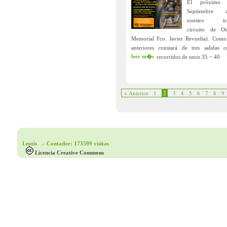
El próximo
Septiembre c
nuestro trad
circuito de O
Memorial Fco. Javier Revuelta). Como
anteriores constará de tres salidas 
leer m�s
recorridos de unos 35 ~ 40
« Anterior
1
2
3
4
5
6
7
8
9
Leptis .- Contador: 173599 visitas
Licencia Creative Commons