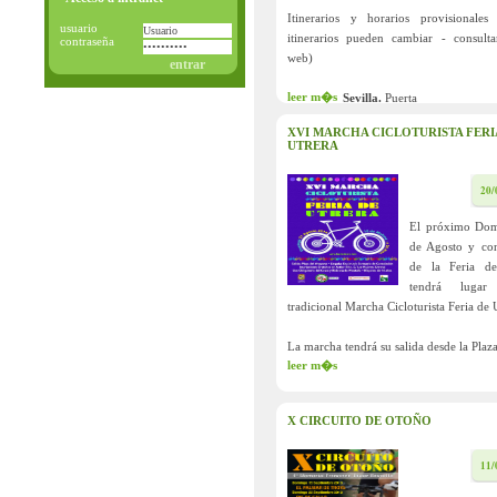
Itinerarios y horarios provisionales
usuario
itinerarios pueden cambiar - consult
contraseña
web)
leer m�s
Sevilla.
Puerta
XVI MARCHA CICLOTURISTA FERI
UTRERA
20/
El próximo Do
de Agosto y co
de la Feria de
tendrá lugar 
tradicional Marcha Cicloturista Feria de 
La marcha tendrá su salida desde la Plaza
leer m�s
X CIRCUITO DE OTOÑO
11/